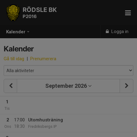
RÖDSLE BK
P2016
Logga in
Kalender
Kalender
Gå till idag
|
Prenumerera
September 2026
1
Tis
2
17:00
Utomhusträning
18:30
Ons
Fredriksbergs IP