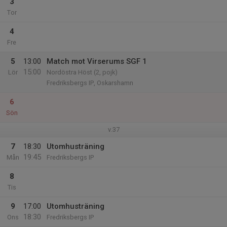
3
Tor
4
Fre
5
13:00
Match mot Virserums SGF 1
15:00
Lör
Nordöstra Höst (2, pojk)
Fredriksbergs IP, Oskarshamn
6
Sön
v.37
7
18:30
Utomhusträning
19:45
Mån
Fredriksbergs IP
8
Tis
9
17:00
Utomhusträning
18:30
Ons
Fredriksbergs IP