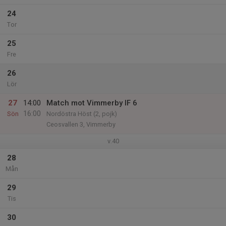
24
Tor
25
Fre
26
Lör
27
14:00
Match mot Vimmerby IF 6
16:00
Sön
Nordöstra Höst (2, pojk)
Ceosvallen 3, Vimmerby
v.40
28
Mån
29
Tis
30