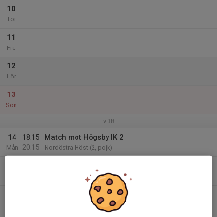
10
Tor
11
Fre
12
Lör
13
Sön
v.38
14
18:15
Match mot Högsby IK 2
20:15
Mån
Nordöstra Höst (2, pojk)
15
Tis
16
Ons