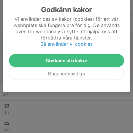
17
Godkänn kakor
Tor
Vi använder oss av kakor (cookies) för att vår
18
webbplats ska fungera bra för dig. De används
Fre
även för webbanalys i syfte att hjälpa oss att
förbättra våra tjänster.
19
11:00
Match mot Södra Vi IF
Så använder vi cookies
13:00
Lör
Nordöstra Höst (2, pojk)
Fredriksbergs IP, Oskarshamn
Godkänn alla kakor
20
Sön
Bara nödvändiga
v.39
21
Mån
22
Tis
23
Ons