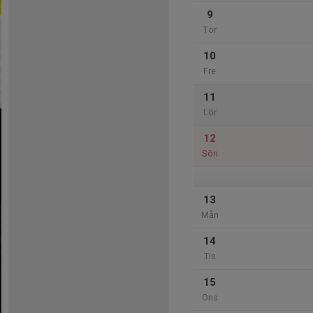
9
Tor
10
Fre
11
Lör
12
Sön
13
Mån
14
Tis
15
Ons