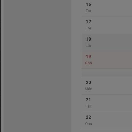
16
Tor
17
Fre
18
Lör
19
Sön
20
Mån
21
Tis
22
Ons