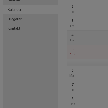
Statistik
2
Kalender
Tor
Bildgalleri
3
Fre
Kontakt
4
Lör
5
Sön
6
Mån
7
Tis
8
Ons