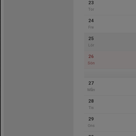
23
Tor
24
Fre
25
Lör
26
Sön
27
Mån
28
Tis
29
Ons