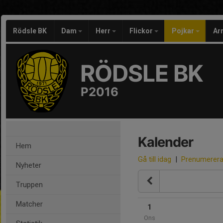
Rödsle BK
Dam
Herr
Flickor
Pojkar
Ar
RÖDSLE BK
P2016
Kalender
Hem
Gå till idag
|
Prenumerer
Nyheter
Truppen
Matcher
1
Ons