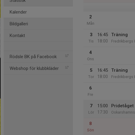
Statistik
Kalender
2
Bildgalleri
Mån
3
16:45
Träning
Kontakt
18:00
Tis
Fredrikbergs 
4
Rödsle BK på Facebook
Ons
Webshop för klubbkläder
5
16:45
Träning
18:00
Tor
Fredrikbergs 
6
Fre
7
15:00
Pridetåget
17:30
Lör
Oskarshamns
8
Sön