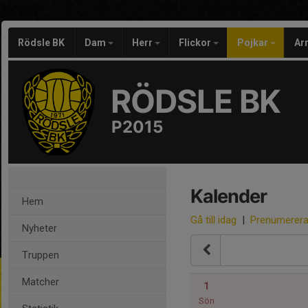
Rödsle BK
Dam
Herr
Flickor
Pojkar
Ar
RÖDSLE BK
P2015
Kalender
Hem
Gå till idag
|
Prenumerer
Nyheter
Truppen
Matcher
1
Sön