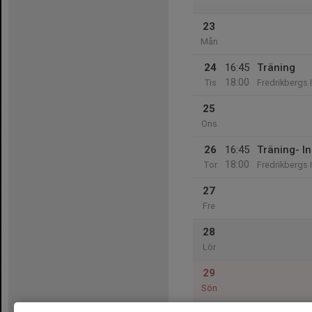
23
Mån
24
16:45
Träning
18:00
Tis
Fredrikbergs 
25
Ons
26
16:45
Träning- In
18:00
Tor
Fredrikbergs 
27
Fre
28
Lör
29
Sön