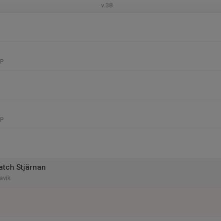
v.38
IP
IP
tch Stjärnan
avik