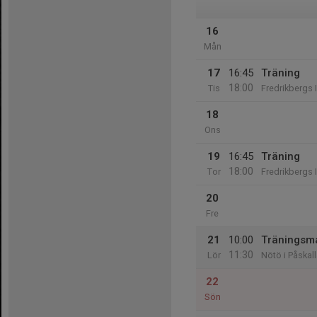
16
Mån
17
16:45
Träning
18:00
Tis
Fredrikbergs 
18
Ons
19
16:45
Träning
18:00
Tor
Fredrikbergs 
20
Fre
21
10:00
Träningsma
11:30
Lör
Nötö i Påskall
22
Sön