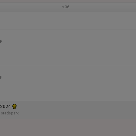
v.36
IP
IP
 2024
 stadspark