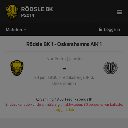
RÖDSLE BK
P2014
Logga in
Matcher
Rödsle BK 1 - Oskarshamns AIK 1
Nordöstra (4, pojk)
-
24 jun, 18:30, Fredriksbergs IP 3,
Oskarshamn
Samling 18:00, Fredriksbergs IP
Endast kallade kunde anmäla sig till aktiviteten. 30 personer var kallade.
Logga in här