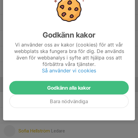
Vidar Eskilsson
Viggo Sämfors
Godkänn kakor
Vilmer Nyberg
Vi använder oss av kakor (cookies) för att vår
webbplats ska fungera bra för dig. De används
Wesam Abdulrazzak
även för webbanalys i syfte att hjälpa oss att
förbättra våra tjänster.
Zacharias Andersson
Så använder vi cookies
Ledare
Godkänn alla kakor
Daniel Olbers
Ledare
Bara nödvändiga
Simon Björklund
Ledare
Sofia Hellström
Ledare