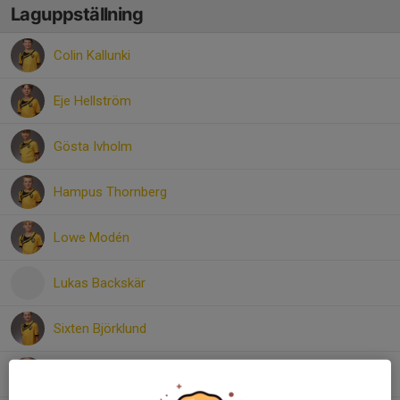
Laguppställning
Colin Kallunki
Eje Hellström
Gösta Ivholm
Hampus Thornberg
Lowe Modén
Lukas Backskär
Sixten Björklund
Thorsten Petersson