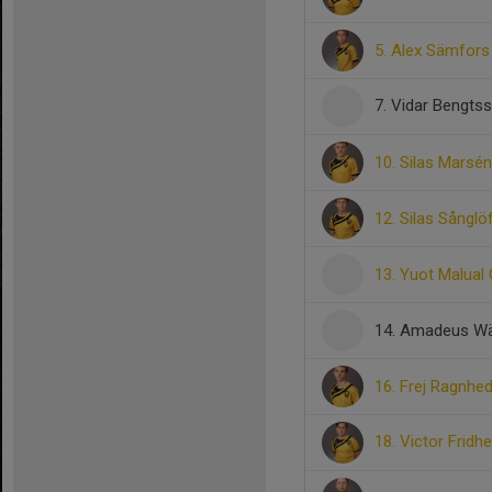
5. Alex Sämfors
7. Vidar Bengts
10. Silas Marsén
12. Silas Sånglö
13. Yuot Malual
14. Amadeus Wä
16. Frej Ragnhe
18. Victor Fridh