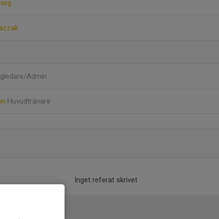
borg
razzak
gledare/Admin
son
Huvudtränare
Inget referat skrivet