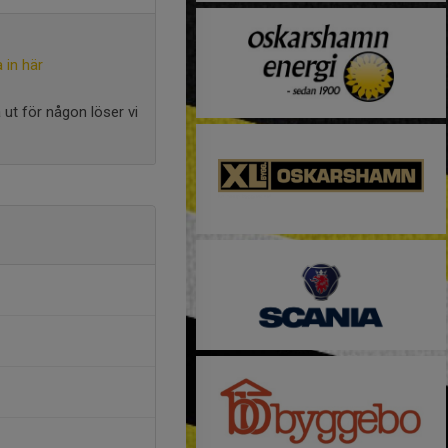
 in här
 ut för någon löser vi