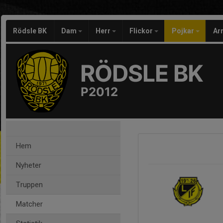
Rödsle BK
Dam
Herr
Flickor
Pojkar
Ar
RÖDSLE BK
P2012
Hem
Nyheter
Truppen
Matcher