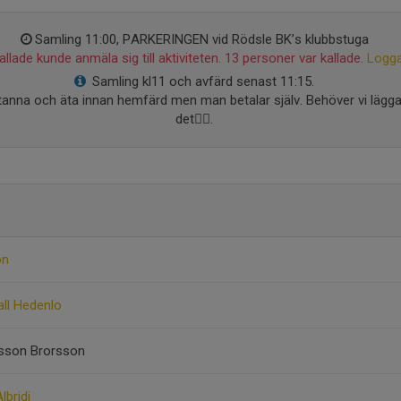
Samling 11:00, PARKERINGEN vid Rödsle BK’s klubbstuga
llade kunde anmäla sig till aktiviteten. 13 personer var kallade.
Logga
Samling kl11 och avfärd senast 11:15.
stanna och äta innan hemfärd men man betalar själv. Behöver vi lägga
det👍🏼.
on
all Hedenlo
rsson Brorsson
lbridi