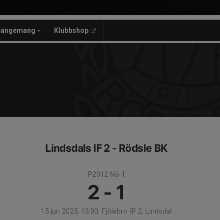
rangemang
Klubbshop
Lindsdals IF 2 - Rödsle BK
P2012 Nö 1
2 - 1
15 jun 2025, 13:00, Fjölebro IP 2, Lindsdal