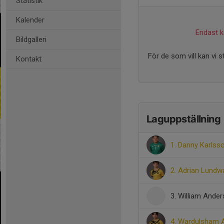
Statistik
Kalender
Endast ka
Bildgalleri
För de som vill kan vi 
Kontakt
Laguppställning
1. Danny Karlss
2. Adrian Lundw
3. William Ande
4. Wardulsham A