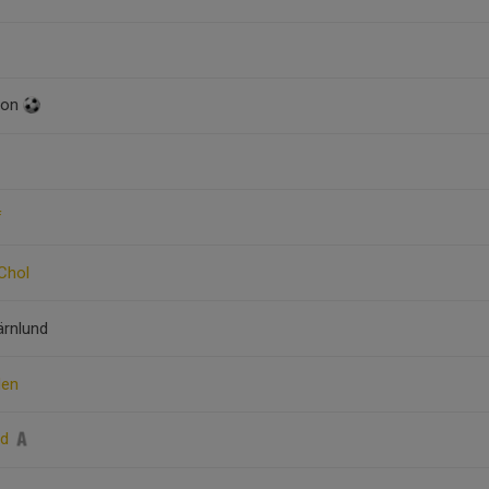
son
f
 Chol
rnlund
den
ed