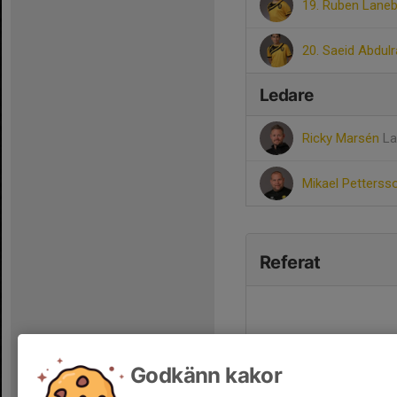
19. Ruben Lane
20. Saeid Abdul
Ledare
Ricky Marsén
La
Mikael Petters
Referat
Godkänn kakor