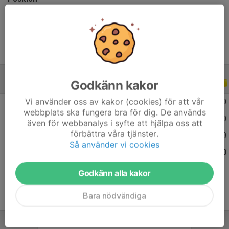
Ålder
14 år
Godkänn kakor
ALLA SERIER
ALLA ÅR
Vi använder oss av kakor (cookies) för att vår
2026
2
0
0
0
webbplats ska fungera bra för dig. De används
2025
11
1
1
0
även för webbanalys i syfte att hjälpa oss att
förbättra våra tjänster.
2024
4
0
0
0
Så använder vi cookies
Totalt
17
1
1
0
Godkänn alla kakor
Bara nödvändiga