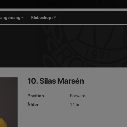
rangemang
Klubbshop
10. Silas Marsén
Position
Forward
Ålder
14 år