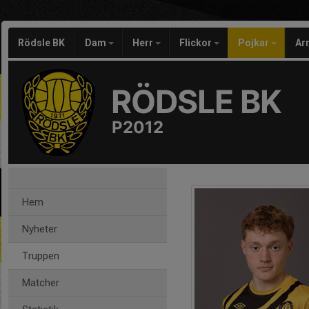
Rödsle BK
Dam
Herr
Flickor
Pojkar
Ar
RÖDSLE BK
P2012
Hem
Nyheter
Truppen
Matcher