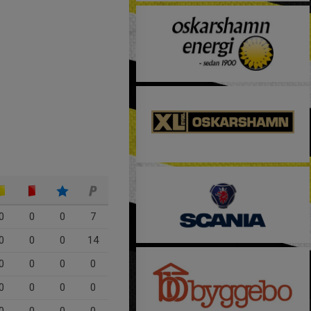
0
0
0
7
0
0
0
14
0
0
0
0
0
0
0
0