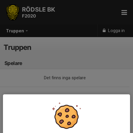
RÖDSLE BK
F2020
Logga in
Truppen
Truppen
Spelare
Det finns inga spelare