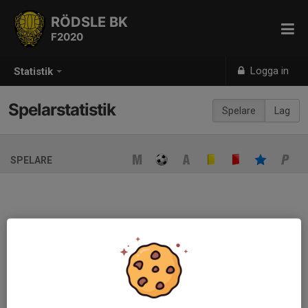
RÖDSLE BK
F2020
Logga in
Statistik
Spelarstatistik
Spelare
Lag
SPELARE
Ingen spelarstatistik sparad
När ni fyller i uppställning på respektive match visas statistiken
automatiskt på denna sida