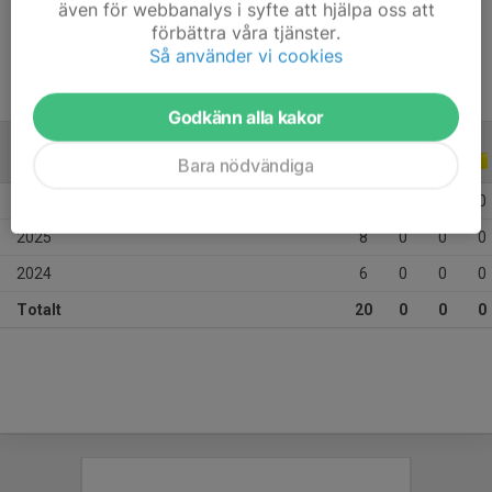
även för webbanalys i syfte att hjälpa oss att
Ålder
12 år
förbättra våra tjänster.
Så använder vi cookies
Godkänn alla kakor
ALLA SERIER
ALLA ÅR
Bara nödvändiga
2026
6
0
0
0
2025
8
0
0
0
2024
6
0
0
0
Totalt
20
0
0
0