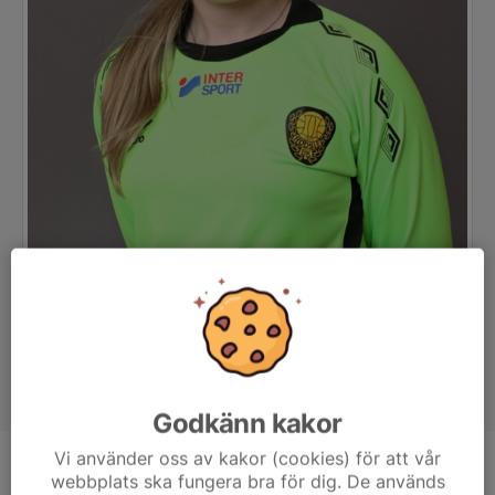
Godkänn kakor
Vi använder oss av kakor (cookies) för att vår
Position
-
webbplats ska fungera bra för dig. De används