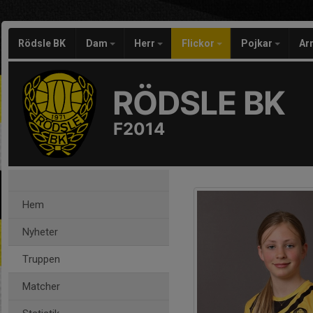
Rödsle BK
Dam
Herr
Flickor
Pojkar
Ar
RÖDSLE BK
F2014
Hem
Nyheter
Truppen
Matcher