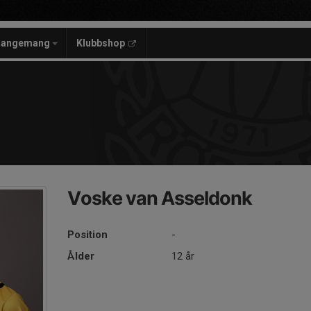
rangemang
Klubbshop
Voske van Asseldonk
Position
-
Ålder
12 år