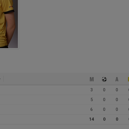
3
0
0
5
0
0
6
0
0
14
0
0