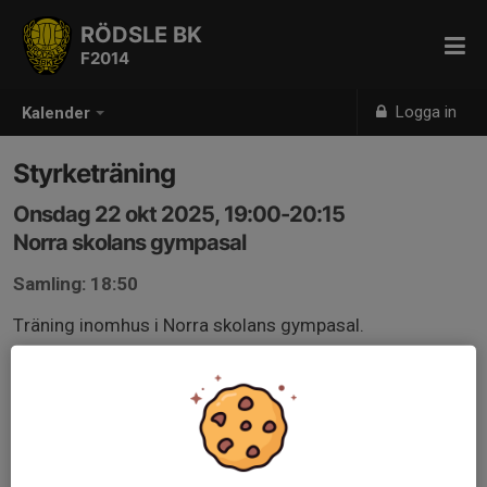
RÖDSLE BK
F2014
Logga in
Kalender
Styrketräning
Onsdag 22 okt 2025, 19:00-20:15
Norra skolans gympasal
Samling: 18:50
Träning inomhus i Norra skolans gympasal.