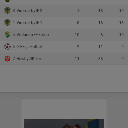
3. Vimmerby IF 2
7
15
19
4. Vimmerby IF 1
8
16
16
5. Vetlanda FF komb
10
-6
10
6. IF Eksjö Fotboll
9
-11
9
7. Holsby SK 7-m
11
-55
0