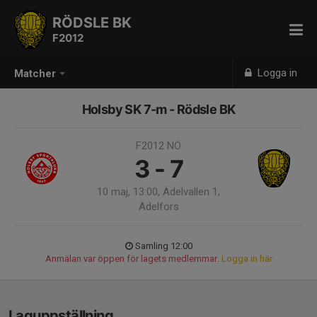
RÖDSLE BK
F2012
Logga in
Matcher
Holsby SK 7-m - Rödsle BK
F2012 NÖ
3 - 7
10 maj, 13:00, Ädelvallen 1,
Ädelfors
Samling 12:00
Anmälan var öppen för lagets medlemmar.
Logga in här
Laguppställning