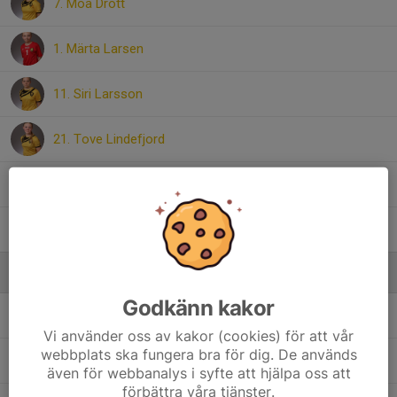
7. Moa Drott
1. Märta Larsen
11. Siri Larsson
21. Tove Lindefjord
14. Vera Forslund
18. Victoria Eliasson
Ledare
Godkänn kakor
Christoffer Eliasson
Tränare
Vi använder oss av kakor (cookies) för att vår
webbplats ska fungera bra för dig. De används
Josefine Larsen
Lagledare
även för webbanalys i syfte att hjälpa oss att
förbättra våra tjänster.