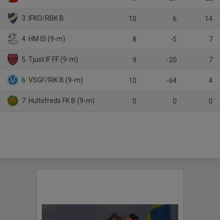
3. IFKO/RBK B
10
6
14
4. HM IS (9-m)
8
-5
7
5. Tjust IF FF (9-m)
9
-20
7
6. VSGF/RIK B (9-m)
10
-64
4
7. Hultsfreds FK B (9-m)
0
0
0