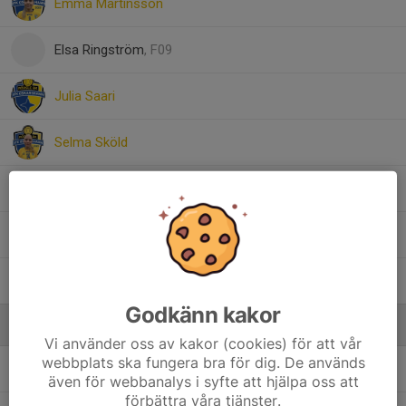
Emma Martinsson
Elsa Ringström
, F09
Julia Saari
Selma Sköld
Ella Sundin
Hanna Sånglöf
Maya Zgircea
Godkänn kakor
Ledare
Vi använder oss av kakor (cookies) för att vår
webbplats ska fungera bra för dig. De används
Lasse Hellberg
Lagledare
även för webbanalys i syfte att hjälpa oss att
förbättra våra tjänster.