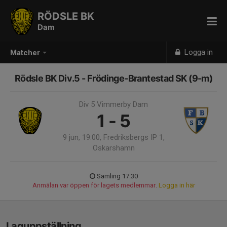
RÖDSLE BK
Dam
Logga in
Matcher
Rödsle BK Div.5 - Frödinge-Brantestad SK (9-m)
Div 5 Vimmerby Dam
1 - 5
9 jun, 19:00, Fredriksbergs IP 1,
Oskarshamn
Samling 17:30
Anmälan var öppen för lagets medlemmar.
Logga in här
Laguppställning