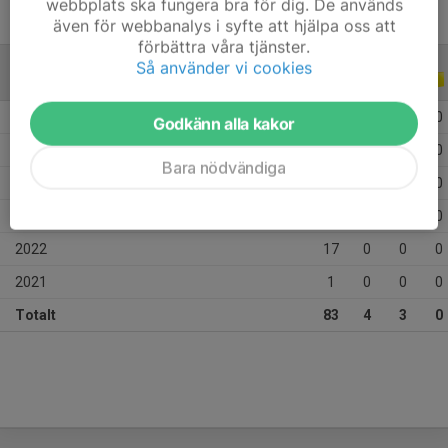
webbplats ska fungera bra för dig. De används
även för webbanalys i syfte att hjälpa oss att
förbättra våra tjänster.
Så använder vi cookies
ALLA SERIER
ALLA ÅR
2026
16
0
0
0
Godkänn alla kakor
2025
9
2
1
0
Bara nödvändiga
2024
20
2
1
0
2023
20
0
1
0
2022
17
0
0
0
2021
1
0
0
0
Totalt
83
4
3
0