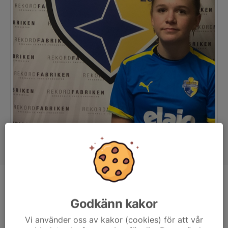
Position
Mittfältare
Godkänn kakor
Ålder
17 år
Vi använder oss av kakor (cookies) för att vår