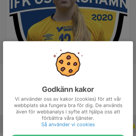
Position
Back
Ålder
16 år
Godkänn kakor
Vi använder oss av kakor (cookies) för att vår
webbplats ska fungera bra för dig. De används
även för webbanalys i syfte att hjälpa oss att
förbättra våra tjänster.
Så använder vi cookies
ALLA SERIER
ALLA ÅR