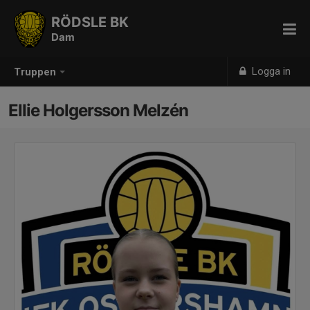
RÖDSLE BK
Dam
Logga in
Truppen
Ellie Holgersson Melzén