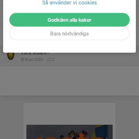
Så använder vi cookies
Nya ledare
9 sep 2023
0
Godkänn alla kakor
Nu kör vi igång efter sommarlovet
Bara nödvändiga
7 aug 2023
0
Vara ledare?
8 jun 2023
2