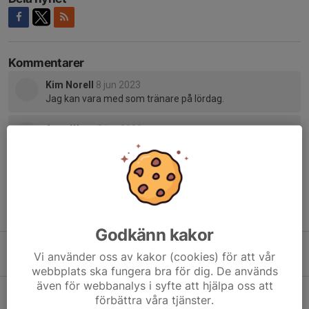
Kommentarer
Kim Norell
8 jun 2023
Jag kan vara med som tränare på lördag.
Anna Wass
9 jun 2023
Jag kan också ställa upp imorgon om det inte är för
mycket rörelse för mig :) har en någorlunda ny opererad
fot.
Tidigare nyheter
Godkänn kakor
Spelschema
Vi använder oss av kakor (cookies) för att vår
30 sep 2023
0
webbplats ska fungera bra för dig. De används
även för webbanalys i syfte att hjälpa oss att
Fotbollsträning
förbättra våra tjänster.
17 sep 2023
0