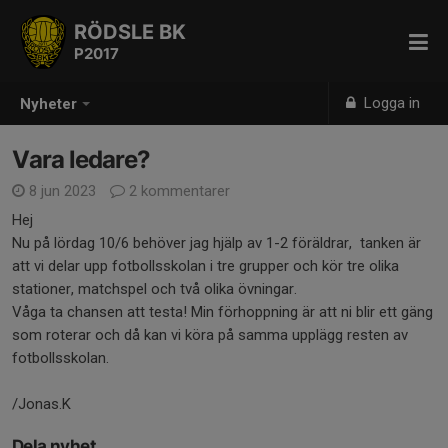
RÖDSLE BK
P2017
Logga in
Nyheter
Vara ledare?
8 jun 2023
2 kommentarer
Hej
Nu på lördag 10/6 behöver jag hjälp av 1-2 föräldrar, tanken är
att vi delar upp fotbollsskolan i tre grupper och kör tre olika
stationer, matchspel och två olika övningar.
Våga ta chansen att testa! Min förhoppning är att ni blir ett gäng
som roterar och då kan vi köra på samma upplägg resten av
fotbollsskolan.
/Jonas.K
Dela nyhet