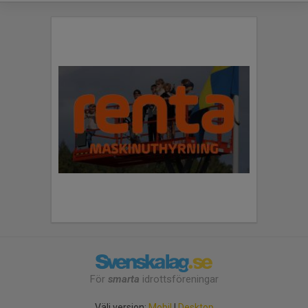
För
smarta
idrottsföreningar
Välj version:
Mobil
|
Desktop