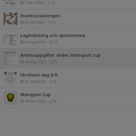
7 dec 2024
0
Inomhussäsongen
29 okt 2024
0
Lagindelning och spelschema
24 aug 2024
4
Arbetsuppgifter under Intersport cup
16 aug 2024
0
Idrottens dag 6/6
31 maj 2024
0
Matöppet Cup
18 feb 2024
0