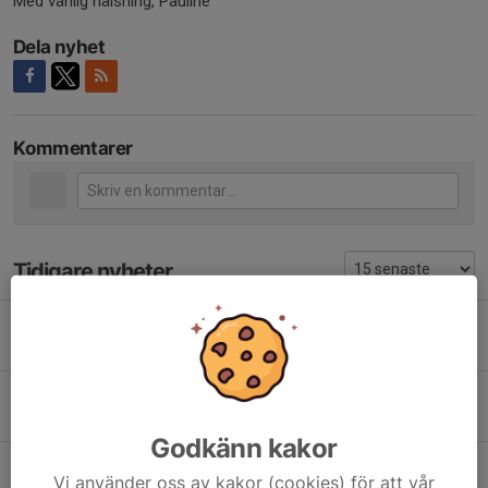
Med vänlig hälsning, Pauline
Dela nyhet
Kommentarer
Tidigare nyheter
Kiosk ansvar
23 apr, 08:27
0
Serie
23 apr, 08:26
0
Godkänn kakor
Försäljning av Bingolotter till Uppesittarkvällen 23/12
Vi använder oss av kakor (cookies) för att vår