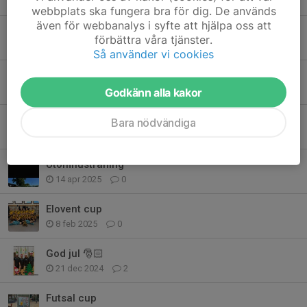
23 nov 2025
0
webbplats ska fungera bra för dig. De används
även för webbanalys i syfte att hjälpa oss att
Lagindelning
förbättra våra tjänster.
3 jun 2025
0
Så använder vi cookies
Spelschema
3 jun 2025
0
Godkänn alla kakor
Idrottens dag
Bara nödvändiga
3 jun 2025
0
Utomhusträning
14 apr 2025
0
Elovent cup
8 feb 2025
0
God jul 🎅🏻
21 dec 2024
2
Futsal cup