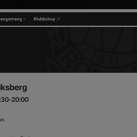
rangemang
Klubbshop
iksberg
8:30-20:00
an