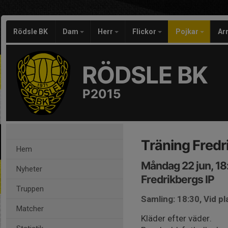
Rödsle BK
Dam
Herr
Flickor
Pojkar
Ar
RÖDSLE BK
P2015
Träning Fredr
Hem
Måndag 22 jun, 1
Nyheter
Fredrikbergs IP
Truppen
Samling: 18:30, Vid pl
Matcher
Kläder efter väder.