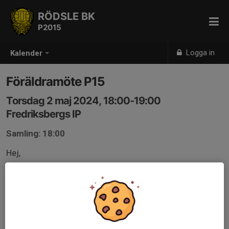
RÖDSLE BK
P2015
Logga in
Kalender
Föräldramöte P15
Torsdag 2 maj 2024, 18:00-19:00
Fredriksbergs IP
Samling: 18:00
Hej,
Vi tänkte ha ett föräldramöte där vi ledare går igenom
lite information och tankar inför fotbollssäsongen.
Vi ses i konferensrummet i klubbstugan.