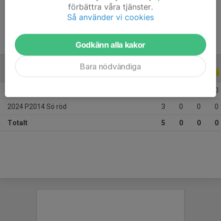
förbättra våra tjänster.
Ålder
12 år
Så använder vi cookies
Godkänn alla kakor
Bara nödvändiga
ALLA SERIER
2024
2024 P2014 Nö
2
0
0
0
2024 P2014 Sö röd
3
0
0
0
Totalt
5
0
0
0