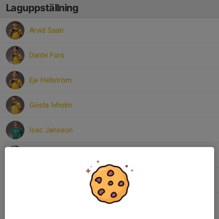
Laguppställning
Arvid Saari
Dante Fors
Eje Hellström
Gösta Ivholm
Isac Jansson
Lazar Stjepic
Nils Olbers
Noel Helgosson