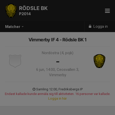
RÖDSLE BK
P2014
Logga in
Matcher
Vimmerby IF 4 - Rödsle BK 1
Nordöstra (4, pojk)
-
6 jun, 14:00, Ceosvallen 3,
Vimmerby
Samling 12:00, Fredriksbergs IP
Endast kallade kunde anmäla sig till aktiviteten. 16 personer var kallade.
Logga in här