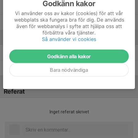
Godkänn kakor
Viggo Sämfors
Vi använder oss av kakor (cookies) för att vår
webbplats ska fungera bra för dig. De används
Wesam Abdulrazzak
även för webbanalys i syfte att hjälpa oss att
förbättra våra tjänster.
Ledare
Så använder vi cookies
Daniel Olbers
Ledare
Godkänn alla kakor
Peter Jansson
Tränare
Bara nödvändiga
Referat
Inget referat skrivet