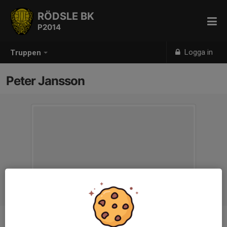
RÖDSLE BK
P2014
Logga in
Truppen
Peter Jansson
Titel
Tränare