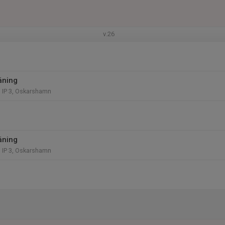
v.26
äning
 IP 3, Oskarshamn
äning
 IP 3, Oskarshamn