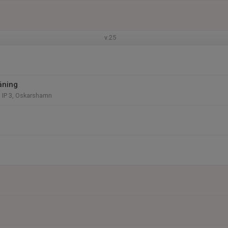
v.25
äning
 IP 3, Oskarshamn