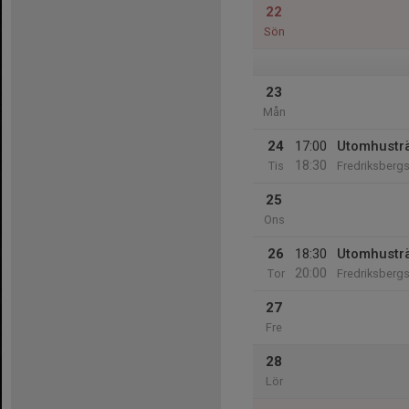
22
Sön
23
Mån
24
17:00
Utomhustr
18:30
Tis
Fredriksbergs
25
Ons
26
18:30
Utomhustr
20:00
Tor
Fredriksbergs
27
Fre
28
Lör