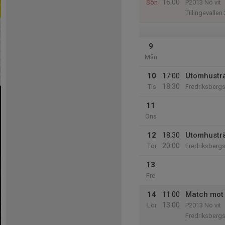
16:00
Sön
P2013 Nö vit
Tillingevalle
9
Mån
10
17:00
Utomhustr
18:30
Tis
Fredriksbergs
11
Ons
12
18:30
Utomhustr
20:00
Tor
Fredriksbergs
13
Fre
14
11:00
Match mot 
13:00
Lör
P2013 Nö vit
Fredriksbergs