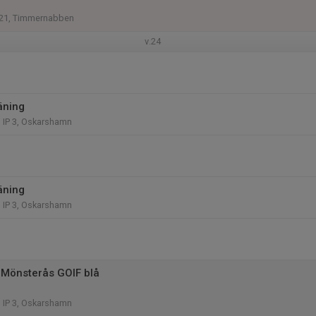
n 21, Timmernabben
v.24
äning
 IP 3, Oskarshamn
äning
 IP 3, Oskarshamn
Mönsterås GOIF blå
 IP 3, Oskarshamn