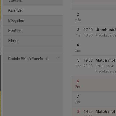
Statistik
Kalender
2
Bildgalleri
Mån
3
17:00
Utomhustr
Kontakt
18:30
Tis
Fredriksbergs
Filmer
4
Ons
Rödsle BK på Facebook
5
19:00
Match mot 
21:00
Tor
P2013 Nö vit
Fredriksbergs
6
Fre
7
Lör
8
14:00
Match mot