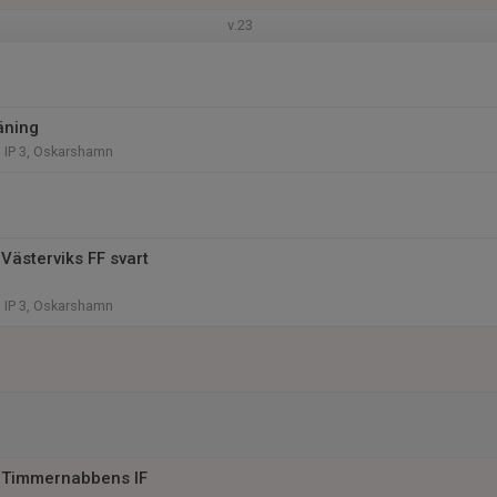
v.23
äning
 IP 3, Oskarshamn
Västerviks FF svart
 IP 3, Oskarshamn
 Timmernabbens IF