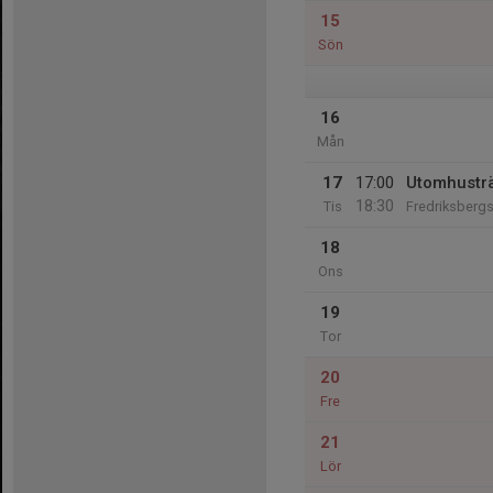
15
Sön
16
Mån
17
17:00
Utomhustr
18:30
Tis
Fredriksbergs
18
Ons
19
Tor
20
Fre
21
Lör