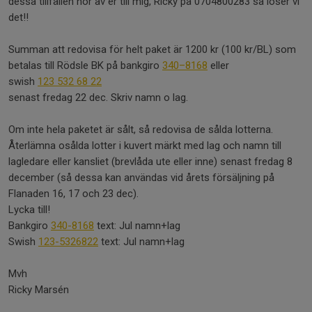
dessa tillfällen hör av er till mig, Ricky på 0704800283 så löser vi
det!!
Summan att redovisa för helt paket är 1200 kr (100 kr/BL) som
betalas till Rödsle BK på bankgiro
340–8168
eller
swish
123 532 68 22
senast fredag 22 dec. Skriv namn o lag.
Om inte hela paketet är sålt, så redovisa de sålda lotterna.
Återlämna osålda lotter i kuvert märkt med lag och namn till
lagledare eller kansliet (brevlåda ute eller inne) senast fredag 8
december (så dessa kan användas vid årets försäljning på
Flanaden 16, 17 och 23 dec).
Lycka till!
Bankgiro
340-8168
text: Jul namn+lag
Swish
123-5326822
text: Jul namn+lag
Mvh
Ricky Marsén