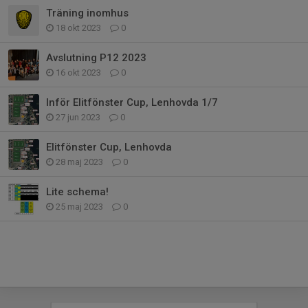
Träning inomhus
18 okt 2023
0
Avslutning P12 2023
16 okt 2023
0
Inför Elitfönster Cup, Lenhovda 1/7
27 jun 2023
0
Elitfönster Cup, Lenhovda
28 maj 2023
0
Lite schema!
25 maj 2023
0