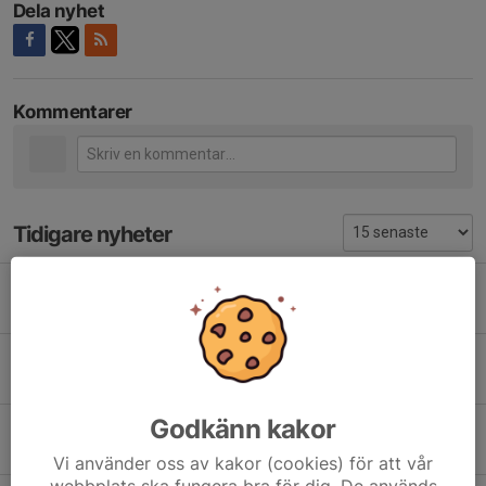
Dela nyhet
Kommentarer
Tidigare nyheter
Lagfoto RBK P11/12
16 maj, 20:54
0
Försäljning av Bingolotter till Uppesittarkvällen 23/12
22 nov 2025
0
Godkänn kakor
Om vi kunde - så kan du!
18 nov 2025
0
Vi använder oss av kakor (cookies) för att vår
webbplats ska fungera bra för dig. De används