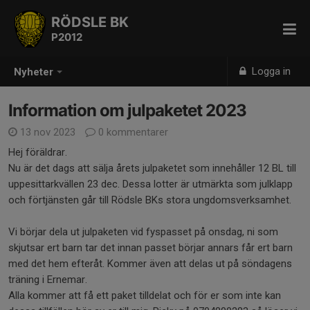
RÖDSLE BK
P2012
Logga in
Nyheter
Information om julpaketet 2023
13 nov 2023
0 kommentarer
Hej föräldrar.
Nu är det dags att sälja årets julpaketet som innehåller 12 BL till
uppesittarkvällen 23 dec. Dessa lotter är utmärkta som julklapp
och förtjänsten går till Rödsle BKs stora ungdomsverksamhet.
Vi börjar dela ut julpaketen vid fyspasset på onsdag, ni som
skjutsar ert barn tar det innan passet börjar annars får ert barn
med det hem efteråt. Kommer även att delas ut på söndagens
träning i Ernemar.
Alla kommer att få ett paket tilldelat och för er som inte kan