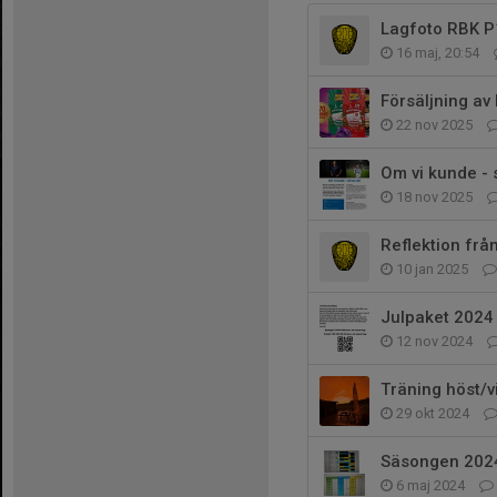
Lagfoto RBK P
16 maj, 20:54
Försäljning av 
22 nov 2025
Om vi kunde - 
18 nov 2025
Reflektion frå
10 jan 2025
Julpaket 2024
12 nov 2024
Träning höst/v
29 okt 2024
Säsongen 202
6 maj 2024