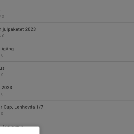
4
0
 julpaketet 2023
0
r igång
0
us
0
2 2023
0
ter Cup, Lenhovda 1/7
0
p, Lenhovda
0