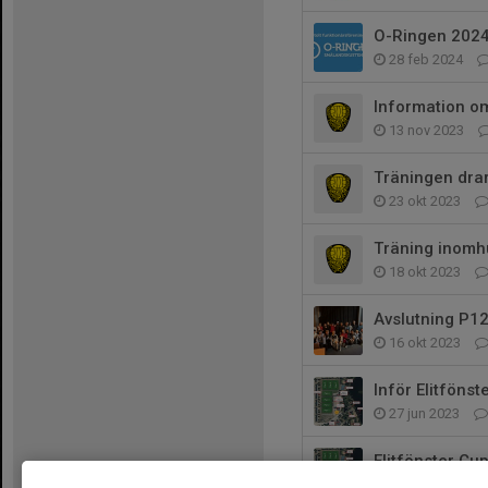
O-Ringen 202
28 feb 2024
Information om
13 nov 2023
Träningen dra
23 okt 2023
Träning inomh
18 okt 2023
Avslutning P1
16 okt 2023
Inför Elitföns
27 jun 2023
Elitfönster Cu
28 maj 2023