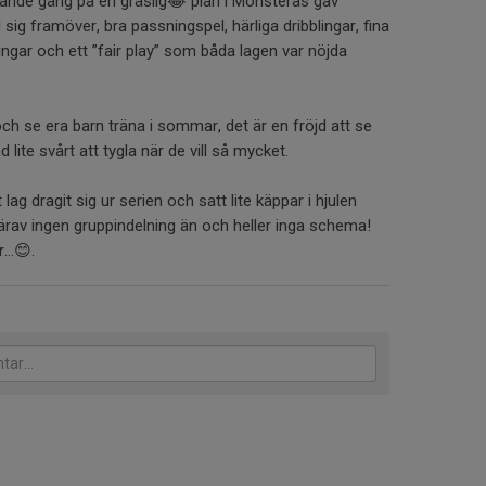
mpande gäng på en gräslig😂 plan i Mönsterås gav
sig framöver, bra passningspel, härliga dribblingar, fina
ingar och ett ”fair play” som båda lagen var nöjda
h se era barn träna i sommar, det är en fröjd att se
lite svårt att tygla när de vill så mycket.
 lag dragit sig ur serien och satt lite käppar i hjulen
därav ingen gruppindelning än och heller inga schema!
r…😊.