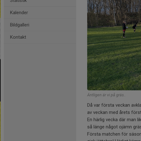
Statistik
Kalender
Bildgalleri
Kontakt
Äntligen är vi på gräs..
Då var första veckan avkla
av veckan med årets för
En härlig vecka där man li
så länge något ojämn grä
Första matchen för säson