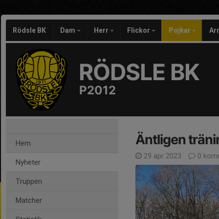
Rödsle BK
Dam
Herr
Flickor
Pojkar
Ar
RÖDSLE BK
P2012
Äntligen träni
Hem
29 apr 2023
0 kom
Nyheter
Truppen
Matcher