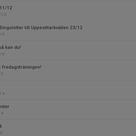
11/12
0
Bingolotter till Uppesittarkvällen 23/12
0
så kan du!
0
n fredagsträningen!
0
4
inter
4
4
0