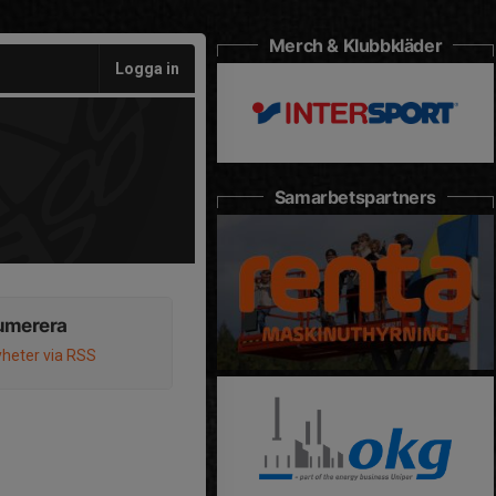
Merch & Klubbkläder
Logga in
Samarbetspartners
umerera
heter via RSS