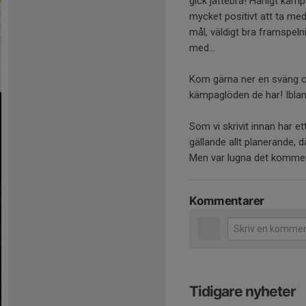
gick jättebra! Härligt kä
mycket positivt att ta med 
mål, väldigt bra framspeln
med…
Kom gärna ner en sväng oc
kämpaglöden de har! Ibland 
Som vi skrivit innan har ett
gällande allt planerande, 
Men var lugna det komme
Kommentarer
Tidigare nyheter