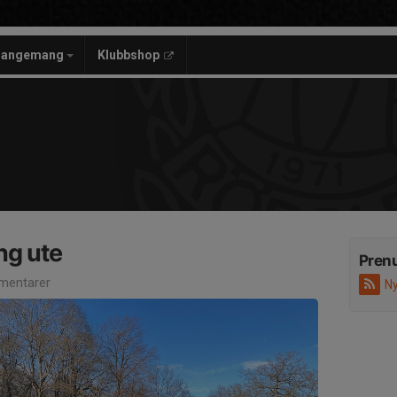
rangemang
Klubbshop
ng ute
Pren
mentarer
Ny