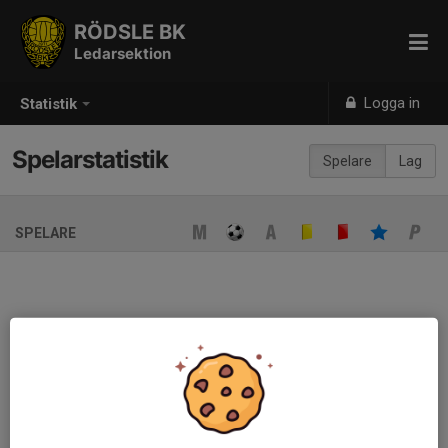
RÖDSLE BK
Ledarsektion
Logga in
Statistik
Spelarstatistik
Spelare
Lag
SPELARE
Ingen spelarstatistik sparad
När ni fyller i uppställning på respektive match visas statistiken
automatiskt på denna sida