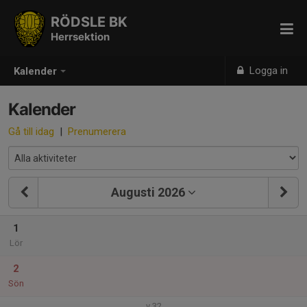
RÖDSLE BK
Herrsektion
Logga in
Kalender
Kalender
Gå till idag
|
Prenumerera
Augusti 2026
1
Lör
2
Sön
v.32