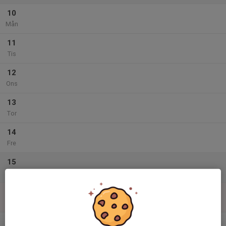
10
Mån
11
Tis
12
Ons
13
Tor
14
Fre
15
Lör
16
Sön
v.34