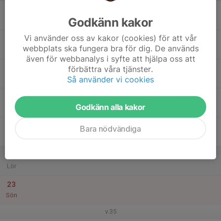
17
Godkänn kakor
Mån
Vi använder oss av kakor (cookies) för att vår
18
webbplats ska fungera bra för dig. De används
Tis
även för webbanalys i syfte att hjälpa oss att
19
förbättra våra tjänster.
Så använder vi cookies
Ons
20
Godkänn alla kakor
Tor
21
Bara nödvändiga
Fre
22
Lör
23
Sön
v.35