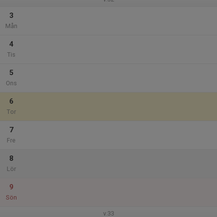
3
Mån
4
Tis
5
Ons
6
Tor
7
Fre
8
Lör
9
Sön
v.33