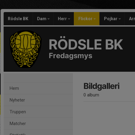
Rödsle BK
Dam
Herr
Flickor
Pojkar
Ar
RÖDSLE BK
Fredagsmys
Bildgalleri
Hem
0 album
Nyheter
Truppen
Matcher