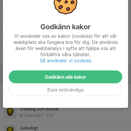
12 apr 2025
0
Idrottens dag 6/6-25
2 apr 2025
0
Godkänn kakor
Majcupen anmälan
Vi använder oss av kakor (cookies) för att vår
25 mar 2025
0
webbplats ska fungera bra för dig. De används
även för webbanalys i syfte att hjälpa oss att
Majcupen
förbättra våra tjänster.
16 mar 2025
0
Så använder vi cookies
Sportlov
Godkänn alla kakor
15 feb 2025
0
Bara nödvändiga
Instagram
12 feb 2025
0
Träning och besök
16 jan 2025
0
Julledigt