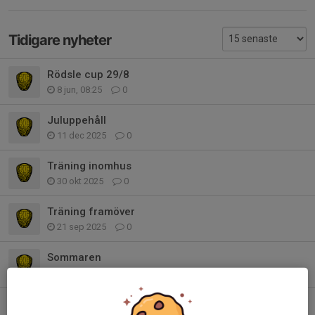
Tidigare nyheter
Rödsle cup 29/8
8 jun, 08:25
0
Juluppehåll
11 dec 2025
0
Träning inomhus
30 okt 2025
0
Träning framöver
21 sep 2025
0
Sommaren
23 jun 2025
0
Uppehåll & ny träningstid