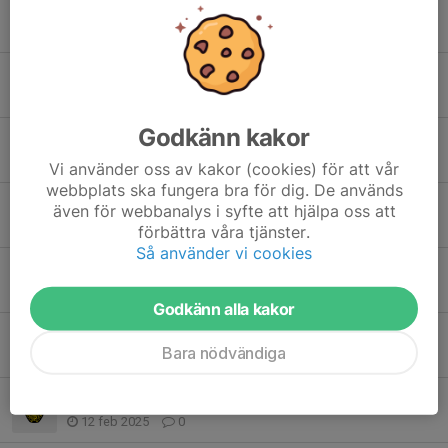
Sommaren
23 jun 2025
0
Uppehåll & ny träningstid
12 apr 2025
0
Godkänn kakor
Idrottens dag 6/6-25
2 apr 2025
0
Vi använder oss av kakor (cookies) för att vår
webbplats ska fungera bra för dig. De används
Majcupen anmälan
även för webbanalys i syfte att hjälpa oss att
25 mar 2025
0
förbättra våra tjänster.
Så använder vi cookies
Majcupen
16 mar 2025
0
Godkänn alla kakor
Sportlov
Bara nödvändiga
15 feb 2025
0
Instagram
12 feb 2025
0