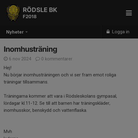
RÖDSLE BK
F2018
Logga in
Nyheter
Inomhusträning
6 nov 2024
0 kommentarer
Hej!
Nu börjar inomhusträningen och vi ser fram emot roliga
träningar tillsammans.
Träningarna kommer att vara i Rödsleskolans gympasal,
lördagar kl.11-12. Se till att barnen har träningskläder,
inomhusskor, benskydd och vattenflaska.
Mvh