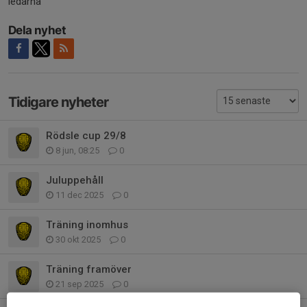
ledarna
Dela nyhet
Tidigare nyheter
Rödsle cup 29/8
8 jun, 08:25
0
Juluppehåll
11 dec 2025
0
Träning inomhus
30 okt 2025
0
Träning framöver
21 sep 2025
0