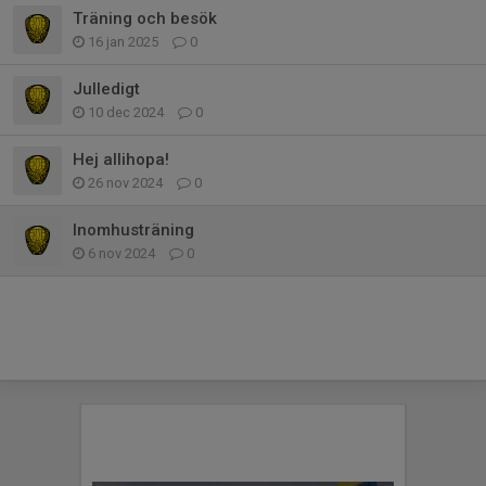
Träning och besök
16 jan 2025
0
Julledigt
10 dec 2024
0
Hej allihopa!
26 nov 2024
0
Inomhusträning
6 nov 2024
0