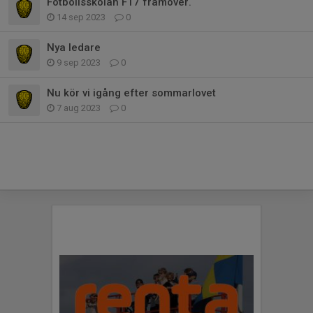
Fotbollsskolan F17 framöver.
14 sep 2023
0
Nya ledare
9 sep 2023
0
Nu kör vi igång efter sommarlovet
7 aug 2023
0