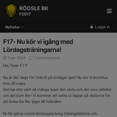
RÖDSLE BK
F2017
Logga in
Nyheter
F17- Nu kör vi igång med
Lördagsträningarna!
9 jan 2024
2 kommentarer
Hej Tjejer F17!
Nu är det dags för fotboll på lördagar igen! Nu kör vi inomhus
tom 30 mars.
Det har inte varit så många tjejer den sista och det vore jättekul
om det kom fler! Vi kommer att sätta ut lappar på skolorna för
att locka lite fler tjejer till fotbollen.
Ni får gärna också återkoppla kring träningstiderna och