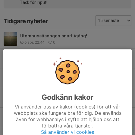
Tack för input!
Tidigare nyheter
Utomhussäsongen snart igång!
6 apr, 22:44
0
Uppstart nästa onsdag och annan information
12 aug 2025
0
Info+ Träning börjar 20 augusti
26 jun 2025
0
Utomhusträning på Onsdagar 17.30. (Ej Valborgsmässoafton)
Godkänn kakor
25 apr 2025
0
Vi använder oss av kakor (cookies) för att vår
webbplats ska fungera bra för dig. De används
Inomhusträningen börjar onsdagen den 15 januari
även för webbanalys i syfte att hjälpa oss att
5 jan 2025
0
förbättra våra tjänster.
Så använder vi cookies
Info + Inställda tjejträningar 23 och 30 mars.