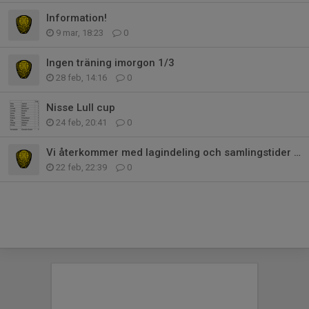
Information!
9 mar, 18:23
0
Ingen träning imorgon 1/3
28 feb, 14:16
0
Nisse Lull cup
24 feb, 20:41
0
Vi återkommer med lagindeling och samlingstider senast tisdag!
22 feb, 22:39
0