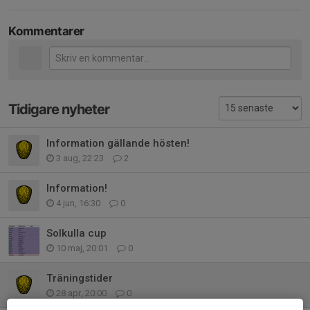
Kommentarer
Tidigare nyheter
Information gällande hösten!
3 aug, 22:23
2
Information!
4 jun, 16:30
0
Solkulla cup
10 maj, 20:01
0
Träningstider
28 apr, 20:00
0