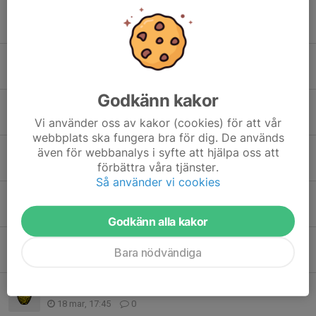
Sammanfattning av vårt föräldrarmöte
27 apr, 20:32
0
Gällande kiosk- och körschema!
12 apr, 10:54
0
Godkänn kakor
Information om seriespelet 💛🖤
6 apr, 16:29
0
Vi använder oss av kakor (cookies) för att vår
webbplats ska fungera bra för dig. De används
Information om seriespelet 💛🖤
även för webbanalys i syfte att hjälpa oss att
förbättra våra tjänster.
6 apr, 16:27
0
Så använder vi cookies
Min fotboll! 🖤💛
3 apr, 16:06
0
Godkänn alla kakor
Lotter och matcher!
Bara nödvändiga
29 mar, 11:12
0
Medlemsavgift och träningsavgift!
18 mar, 17:45
0