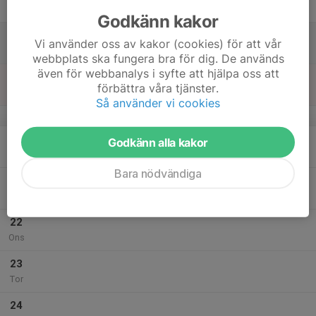
Fre
Godkänn kakor
18
Vi använder oss av kakor (cookies) för att vår
Lör
webbplats ska fungera bra för dig. De används
även för webbanalys i syfte att hjälpa oss att
19
förbättra våra tjänster.
Sön
Så använder vi cookies
v.43
20
Godkänn alla kakor
Mån
Bara nödvändiga
21
Tis
22
Ons
23
Tor
24