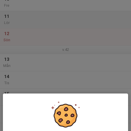
Fre
11
Lör
12
Sön
v.42
13
Mån
14
Tis
15
Ons
16
Tor
17