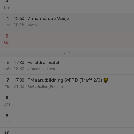
3
Fre
4
12:50
7-manna cup Växjö
18:15
Lör
Växjö
5
Sön
v.41
6
17:30
Föräldrarmatch
18:30
Mån
7-manna planen
7
17:30
Tränarutbildning SvFF D (Träff 2/3)
21:30
Tis
BeGe-hallen, Ernemar
8
Ons
9
Tor
10