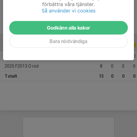
förbättra våra tjänster.
Ålder
13 år
Så använder vi cookies
Godkänn alla kakor
Bara nödvändiga
JUNIOR-/UNGDOMSSERIER
2025
2025 F2013 Ö grön
5
0
0
0
2025 F2013 Ö röd
8
0
0
0
Totalt
13
0
0
0