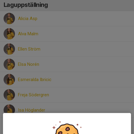
Laguppställning
Alicia Asp
Alva Malm
Ellen Ström
Elsa Norén
Esmeralda Ibricic
Freja Södergren
Isa Höglander
Moa Turesson