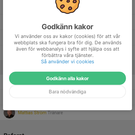
Selma Sillén
Vera Ljungberg
Godkänn kakor
Vi använder oss av kakor (cookies) för att vår
Vilda Fransson
webbplats ska fungera bra för dig. De används
även för webbanalys i syfte att hjälpa oss att
Wilma Isarve
förbättra våra tjänster.
Så använder vi cookies
Ledare
Godkänn alla kakor
Asmir Ibricic
Administratör / Tränare
Bara nödvändiga
Lisa Norén
Tränare
Mattias Ström
Tränare