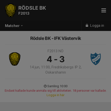
RÖDSLE BK
F2013
Logga in
Matcher
Rödsle BK - IFK Västervik
F2013 NÖ
4 - 3
14 jun, 11:00, Fredriksbergs IP 2,
Oskarshamn
Samling 10:00
Endast kallade kunde anmäla sig till aktiviteten. 18 personer var kallade.
Logga in här