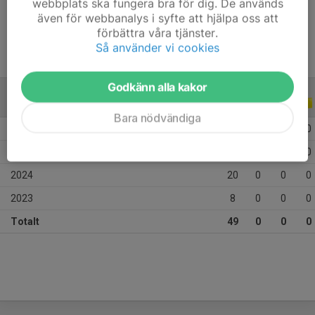
webbplats ska fungera bra för dig. De används
Ålder
12 år
även för webbanalys i syfte att hjälpa oss att
förbättra våra tjänster.
Så använder vi cookies
Godkänn alla kakor
ALLA SERIER
ALLA ÅR
Bara nödvändiga
2026
8
0
0
0
2025
13
0
0
0
2024
20
0
0
0
2023
8
0
0
0
Totalt
49
0
0
0