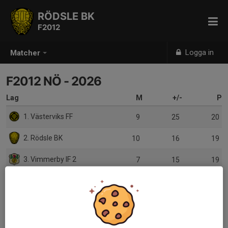
RÖDSLE BK
F2012
Logga in
Matcher
F2012 NÖ - 2026
Lag
M
+/-
P
1. Västerviks FF
9
25
20
2. Rödsle BK
10
16
19
3. Vimmerby IF 2
7
15
19
4. Vimmerby IF 1
8
16
16
5. Vetlanda FF komb
10
-6
10
6. IF Eksjö Fotboll
9
-11
9