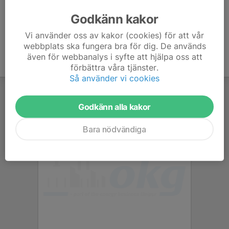
Godkänn kakor
7. Holsby SK 7-m
11
-55
0
Vi använder oss av kakor (cookies) för att vår
webbplats ska fungera bra för dig. De används
även för webbanalys i syfte att hjälpa oss att
förbättra våra tjänster.
Så använder vi cookies
Godkänn alla kakor
Bara nödvändiga