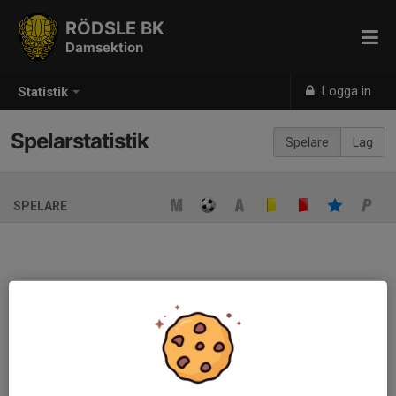
RÖDSLE BK
Damsektion
Logga in
Statistik
Spelarstatistik
Spelare
Lag
SPELARE
Ingen spelarstatistik sparad
När ni fyller i uppställning på respektive match visas statistiken
automatiskt på denna sida