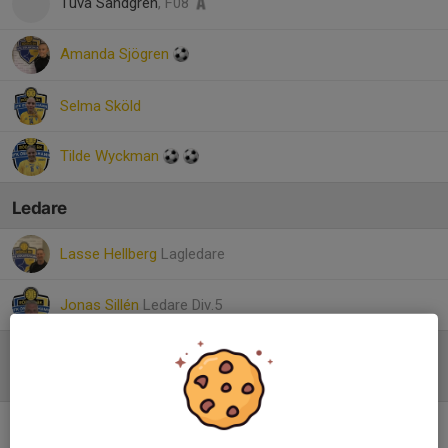
Tuva Sandgren
, F08
Amanda Sjögren
Selma Sköld
Tilde Wyckman
Ledare
Lasse Hellberg
Lagledare
Jonas Sillén
Ledare Div.5
Referat
Div.5 Dam Vinst med 4-3 mot serieledarna HM