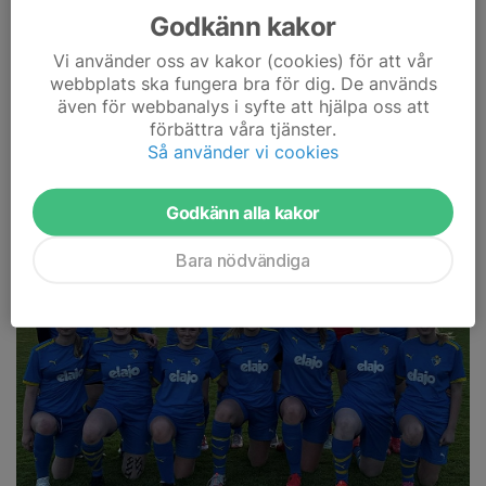
IS
Godkänn kakor
16 maj 2025
0 kommentarer
Vi använder oss av kakor (cookies) för att vår
webbplats ska fungera bra för dig. De används
även för webbanalys i syfte att hjälpa oss att
förbättra våra tjänster.
Så använder vi cookies
Godkänn alla kakor
Bara nödvändiga