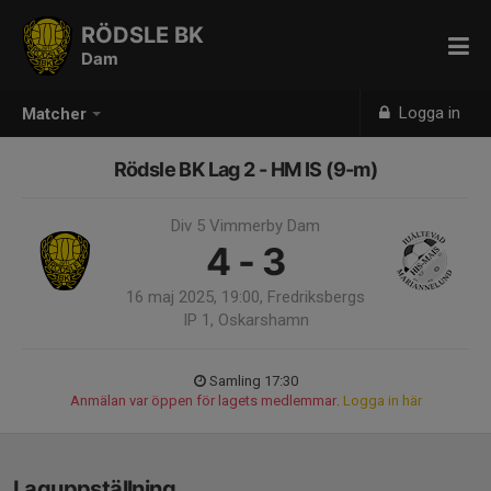
RÖDSLE BK
Dam
Logga in
Matcher
Rödsle BK Lag 2 - HM IS (9-m)
Div 5 Vimmerby Dam
4 - 3
16 maj 2025, 19:00, Fredriksbergs
IP 1, Oskarshamn
Samling 17:30
Anmälan var öppen för lagets medlemmar.
Logga in här
Laguppställning