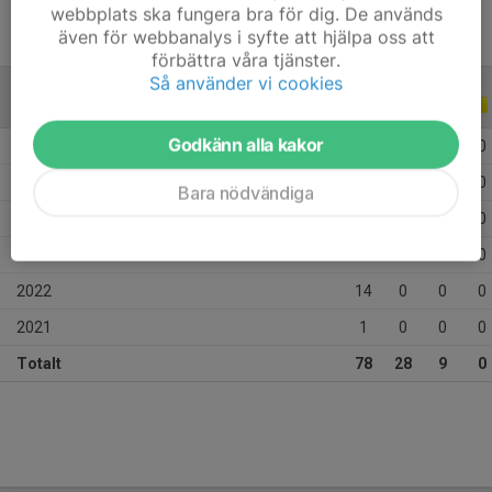
webbplats ska fungera bra för dig. De används
även för webbanalys i syfte att hjälpa oss att
förbättra våra tjänster.
Så använder vi cookies
ALLA SERIER
ALLA ÅR
Godkänn alla kakor
2026
16
9
1
0
2025
20
14
7
0
Bara nödvändiga
2024
7
0
0
0
2023
20
5
1
0
2022
14
0
0
0
2021
1
0
0
0
Totalt
78
28
9
0