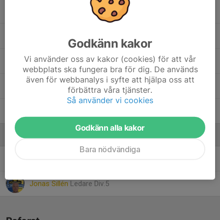
Meja Sillén
, F09
Meja Stenberg
Godkänn kakor
Vi använder oss av kakor (cookies) för att vår
Ella Sundin
webbplats ska fungera bra för dig. De används
även för webbanalys i syfte att hjälpa oss att
Bella Svensson
förbättra våra tjänster.
Så använder vi cookies
Elly Weidner Jonsson
, F10
Godkänn alla kakor
Ledare
Bara nödvändiga
Lasse Hellberg
Lagledare
Jonas Sillén
Ledare Div.5