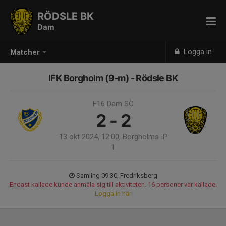
RÖDSLE BK
Dam
Logga in
Matcher
IFK Borgholm (9-m) - Rödsle BK
F16 Dam SÖ
2 - 2
13 okt 2024, 12:00, Borgholms IP
1
Samling 09:30, Fredriksberg
Endast kallade kunde anmäla sig till aktiviteten. 16 personer var kallade.
Logga in här