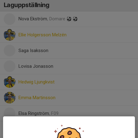
Laguppställning
Nova Ekström
, Domare
Ellie Holgersson Melzén
Saga Isaksson
Lovisa Jonasson
Hedwig Ljungkvist
Emma Martinsson
Elsa Ringström
, F09
Wilma Ringström
, Damjuniorerna