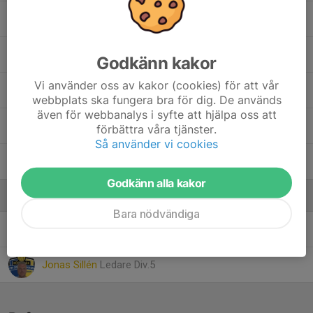
Ella Roth
, F09
Tuva Sandgren
, F08
Godkänn kakor
Vi använder oss av kakor (cookies) för att vår
Meja Sillén
, F09
webbplats ska fungera bra för dig. De används
även för webbanalys i syfte att hjälpa oss att
Hanna Sånglöf
förbättra våra tjänster.
Så använder vi cookies
Tilde Wyckman
Godkänn alla kakor
Ledare
Bara nödvändiga
Lasse Hellberg
Lagledare
Jonas Sillén
Ledare Div.5