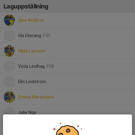
Laguppställning
Alva Anderot
Ida Ekeräng
, F09
Hilda Larsson
Viola Lindhag
, F08
Elin Lindström
Emma Martinsson
Julie Ngo
Elsa Ringström
, F09