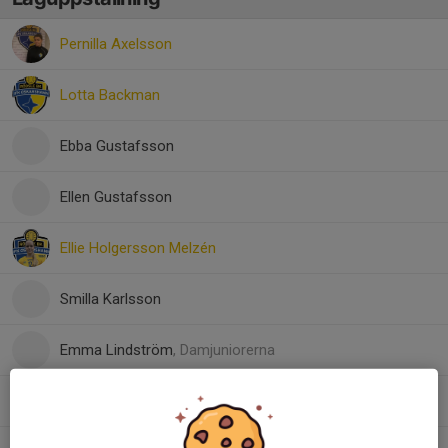
Pernilla Axelsson
Lotta Backman
Ebba Gustafsson
Ellen Gustafsson
Ellie Holgersson Melzén
Smilla Karlsson
Emma Lindström
, Damjuniorerna
Julia Lundgren