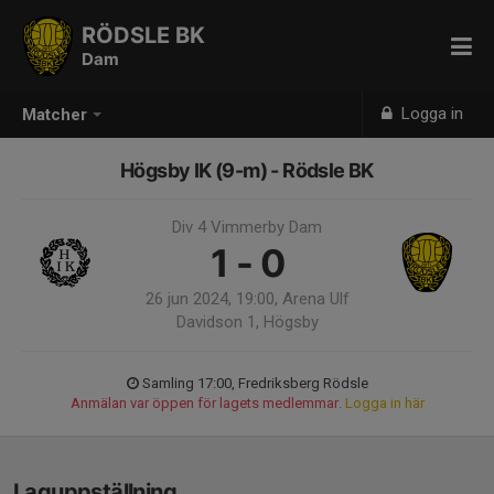
RÖDSLE BK
Dam
Logga in
Matcher
Högsby IK (9-m) - Rödsle BK
Div 4 Vimmerby Dam
1 - 0
26 jun 2024, 19:00, Arena Ulf
Davidson 1, Högsby
Samling 17:00, Fredriksberg Rödsle
Anmälan var öppen för lagets medlemmar.
Logga in här
Laguppställning