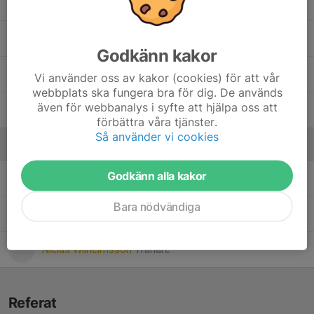
Emma Martinsson
Elsa Ringström
, F09
Godkänn kakor
Wilma Ringström
, Damjuniorerna
Vi använder oss av kakor (cookies) för att vår
webbplats ska fungera bra för dig. De används
även för webbanalys i syfte att hjälpa oss att
Emma Svensson
, Damjuniorerna
förbättra våra tjänster.
Så använder vi cookies
Ledare
Godkänn alla kakor
Lasse Hellberg
Lagledare
Bara nödvändiga
Lasse Strömberg
Analytiker
Niclas Wilhelmsson
Tränare
Referat