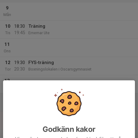
9
Mån
10
18:30
Träning
19:45
Tis
Ernemar Ute
11
Ons
12
19:30
FYS-träning
20:30
Tor
Boxningslokalen i Oscarsgymnasiet
13
Fre
14
Lör
15
16:00
Träning
17:30
Sön
Ernemar Ute
Godkänn kakor
v.8