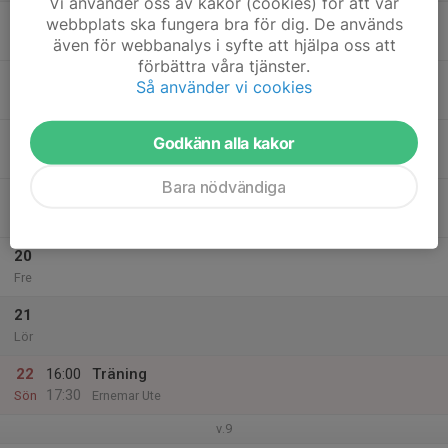
Vi använder oss av kakor (cookies) för att vår
16
webbplats ska fungera bra för dig. De används
Mån
även för webbanalys i syfte att hjälpa oss att
förbättra våra tjänster.
17
18:30
Träning
Så använder vi cookies
19:45
Tis
Ernemar Ute
18
Godkänn alla kakor
Ons
Bara nödvändiga
19
Tor
20
Fre
21
Lör
22
16:00
Träning
17:30
Sön
Ernemar Ute
v.9