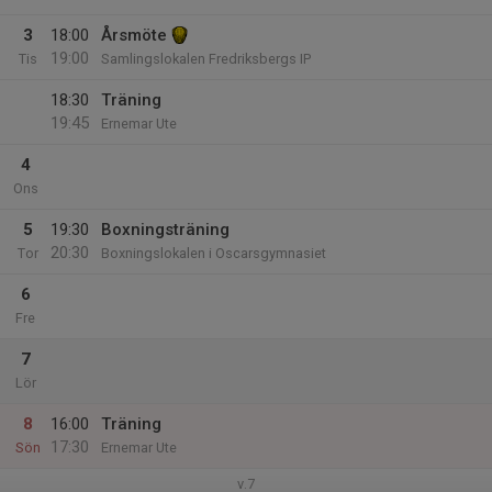
3
18:00
Årsmöte
19:00
Tis
Samlingslokalen Fredriksbergs IP
18:30
Träning
19:45
Ernemar Ute
4
Ons
5
19:30
Boxningsträning
20:30
Tor
Boxningslokalen i Oscarsgymnasiet
6
Fre
7
Lör
8
16:00
Träning
17:30
Sön
Ernemar Ute
v.7