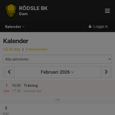
RÖDSLE BK
Dam
Logga in
Kalender
Kalender
Gå till idag
|
Prenumerera
Februari 2026
1
16:00
Träning
17:30
Sön
Ernemar Ute
v.6
2
Mån