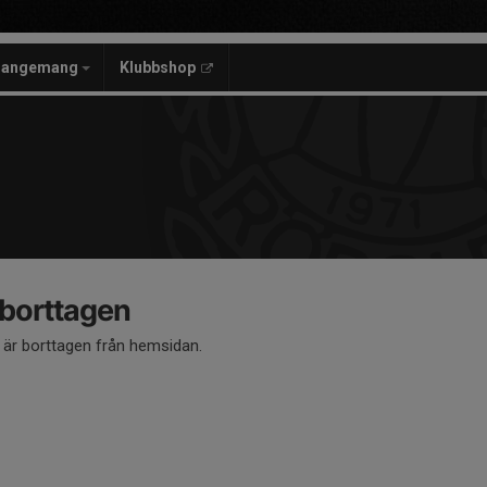
rangemang
Klubbshop
 borttagen
å är borttagen från hemsidan.