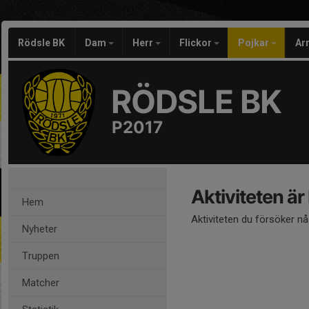
Rödsle BK
Dam
Herr
Flickor
Pojkar
Ar
RÖDSLE BK
P2017
Aktiviteten är
Hem
Aktiviteten du försöker n
Nyheter
Truppen
Matcher