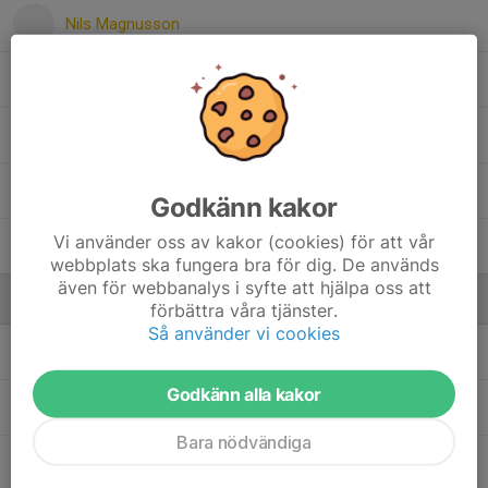
Nils Magnusson
Noel Fornander
Oskar Andersson
Sixten Hammarberg
Godkänn kakor
Vi använder oss av kakor (cookies) för att vår
Vilmer Nyberg
webbplats ska fungera bra för dig. De används
även för webbanalys i syfte att hjälpa oss att
Ledare
förbättra våra tjänster.
Så använder vi cookies
Ann-Sofie Norling
Administratör
Godkänn alla kakor
Jennifer Svensson
Tränare
Bara nödvändiga
Mathias Ivarsson
Tränare