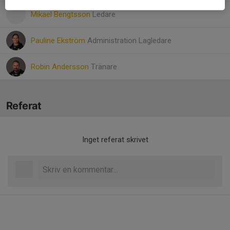
Mikael Bengtsson
Ledare
Pauline Ekström
Administration Lagledare
Robin Andersson
Tränare
Referat
Inget referat skrivet