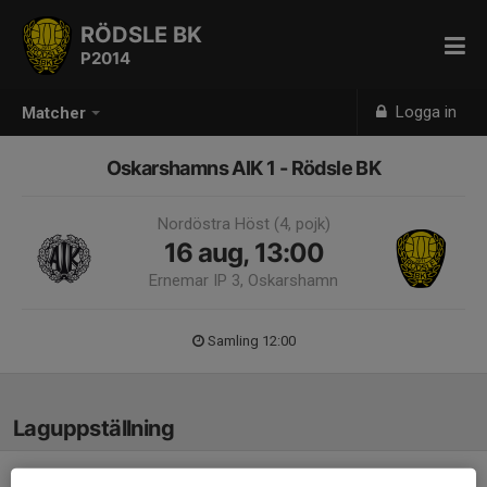
RÖDSLE BK
P2014
Logga in
Matcher
Oskarshamns AIK 1 - Rödsle BK
Nordöstra Höst (4, pojk)
16 aug, 13:00
Ernemar IP 3, Oskarshamn
Samling 12:00
Laguppställning