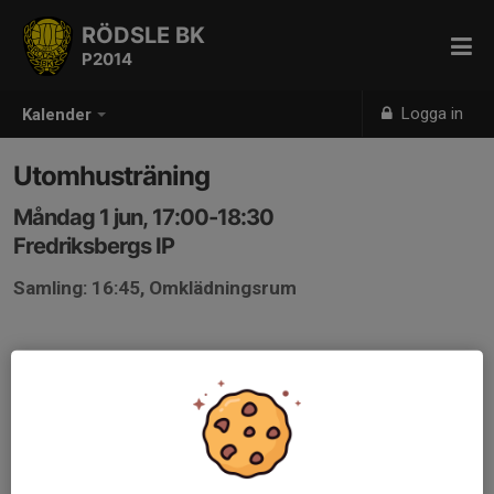
RÖDSLE BK
P2014
Logga in
Kalender
Utomhusträning
Måndag 1 jun, 17:00-18:30
Fredriksbergs IP
Samling: 16:45, Omklädningsrum