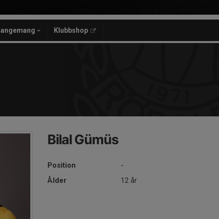
rangemang
Klubbshop
Bilal Gümüs
Position
-
Ålder
12 år