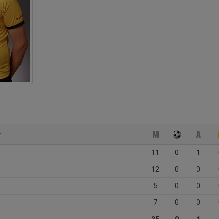
11
0
1
12
0
0
5
0
0
7
0
0