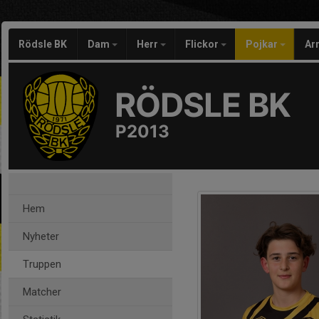
Rödsle BK
Dam
Herr
Flickor
Pojkar
Ar
RÖDSLE BK
P2013
Hem
Nyheter
Truppen
Matcher